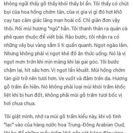
không ngửi thấy gỗ thấy khói thấy bí ẩn. Tôi thấy có chút
bụi của hoa hồng chớm tàn, của vị gia vị gì đó hơi khô
cay tạo cảm giác lãng mạn hoài cổ. Chỉ giản đơn vậy
thôi. Rồi mùi hương "ngủ" hẳn. Tôi thanh thản ra quán cà
phê quen thuộc để viết bài. Rảo bước, tôi nhận ra có
những vảy bụi vàng sẫm li ti quẩn quanh. Ngọt ngào lắm.
Nhưng không phải vị ngọt khé đồ ăn thức uống. Nó là vị
ngọt mơn trớn khi mịn màng khi lại gai góc. Tôi bước
chậm lại, hít sâu hơn. Vị ngọt lẩn khuất. Mùi hồng chớm
tàn giờ trở nên tươi hơn. Ve vuốt và đằm trên da. Hương
gỗ trầm ẩn hiện. Nó không phải loại mùi khói trầm khốc
liệt khi bị hun đốt, không phải mùi gỗ trầm tươi bốc vị
hơi chua chua.
Tôi giật mình, nhớ ra mùi gỗ trầm kiểu này, khi vô tình
"lạc" vào của hàng nước hoa Trung-Đông Arabian Oud,