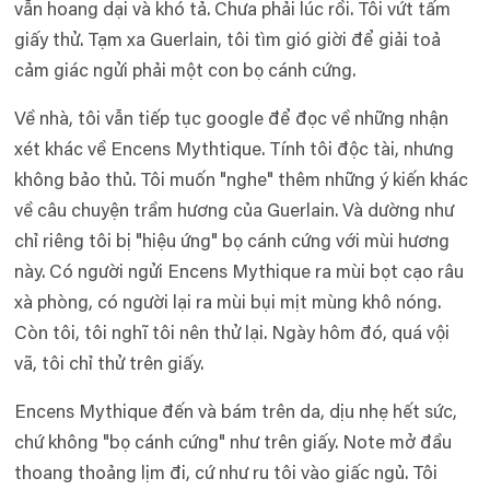
vẫn hoang dại và khó tả. Chưa phải lúc rồi. Tôi vứt tấm
giấy thử. Tạm xa Guerlain, tôi tìm gió giời để giải toả
cảm giác ngửi phải một con bọ cánh cứng.
Về nhà, tôi vẫn tiếp tục google để đọc về những nhận
xét khác về Encens Mythtique. Tính tôi độc tài, nhưng
không bảo thủ. Tôi muốn "nghe" thêm những ý kiến khác
về câu chuyện trầm hương của Guerlain. Và dường như
chỉ riêng tôi bị "hiệu ứng" bọ cánh cứng với mùi hương
này. Có người ngửi Encens Mythique ra mùi bọt cạo râu
xà phòng, có người lại ra mùi bụi mịt mùng khô nóng.
Còn tôi, tôi nghĩ tôi nên thử lại. Ngày hôm đó, quá vội
vã, tôi chỉ thử trên giấy.
Encens Mythique đến và bám trên da, dịu nhẹ hết sức,
chứ không "bọ cánh cứng" như trên giấy. Note mở đầu
thoang thoảng lịm đi, cứ như ru tôi vào giấc ngủ. Tôi