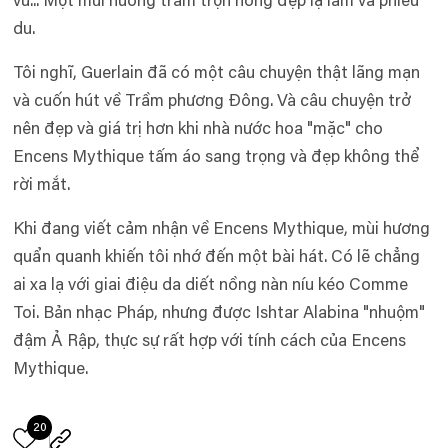
vu... Một mùi hương trầm trộn hồng đẹp lạ lẫm và phiêu
du.
Tôi nghĩ, Guerlain đã có một câu chuyện thật lãng mạn
và cuốn hút về Trầm phương Đông. Và câu chuyện trở
nên đẹp và giá trị hơn khi nhà nước hoa "mặc" cho
Encens Mythique tấm áo sang trọng và đẹp không thể
rời mắt.
Khi đang viết cảm nhận về Encens Mythique, mùi hương
quẩn quanh khiến tôi nhớ đến một bài hát. Có lẽ chẳng
ai xa lạ với giai điệu da diết nồng nàn níu kéo Comme
Toi. Bản nhạc Pháp, nhưng được Ishtar Alabina "nhuộm"
đậm Ả Rập, thực sự rất hợp với tính cách của Encens
Mythique.
20